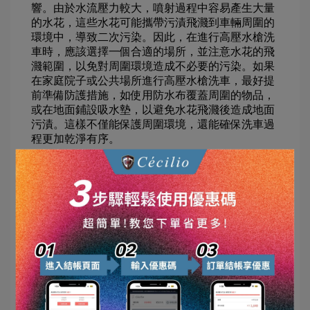
響。由於水流壓力較大，噴射過程中容易產生大量
的水花，這些水花可能攜帶污漬飛濺到車輛周圍的
環境中，導致二次污染。因此，在進行高壓水槍洗
車時，應該選擇一個合適的場所，並注意水花的飛
濺範圍，以免對周圍環境造成不必要的污染。如果
在家庭院子或公共場所進行高壓水槍洗車，最好提
前準備防護措施，如使用防水布覆蓋周圍的物品，
或在地面鋪設吸水墊，以避免水花飛濺後造成地面
污漬。這樣不僅能保護周圍環境，還能確保洗車過
程更加乾淨有序。
此外，高壓水槍的使用也需要考慮操作安全問題。
由於水流壓力很大，如果不當操作，可能會對使用
者造成潛在的傷害，如手部被強勁水流撞擊或不小
心滑倒。因此，在使用高壓水槍時，建議穿戴防滑
鞋和防水手套，並且避免將水流直接對準皮膚或其
他脆弱部位。在操作過程中，保持穩定的站姿，並
確保周圍地面乾燥，以減少滑倒的風險。