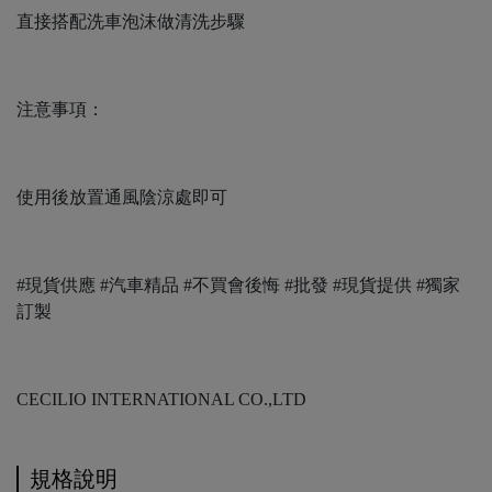
直接搭配洗車泡沫做清洗步驟
注意事項：
使用後放置通風陰涼處即可
#現貨供應 #汽車精品 #不買會後悔 #批發 #現貨提供 #獨家
訂製
CECILIO INTERNATIONAL CO.,LTD
規格說明