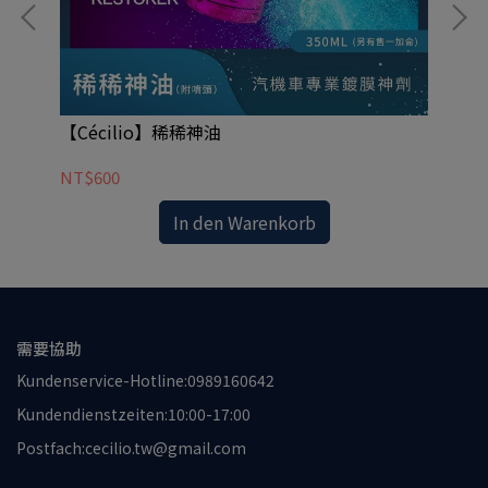
【Cécilio】稀稀神油
【C
NT$600
NT
In den Warenkorb
需要協助
Kundenservice-Hotline:0989160642
Kundendienstzeiten:10:00-17:00
Postfach:cecilio.tw@gmail.com