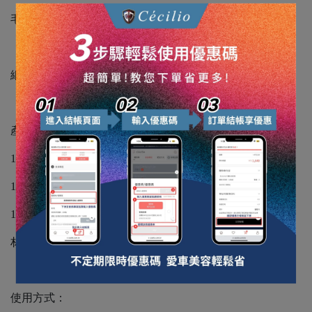
毛質柔軟細膩不傷漆面
細節縫隙清潔更方便
產品尺寸：
10# 刷長205mm/直徑25mm
12# 刷長220mm/直徑30mm
14# 刷長225mm/直徑35mm
材質：PET+PBT
使用方式：