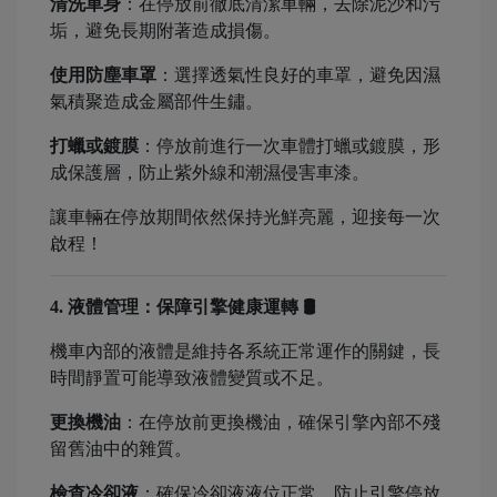
清洗車身
：在停放前徹底清潔車輛，去除泥沙和污
垢，避免長期附著造成損傷。
使用防塵車罩
：選擇透氣性良好的車罩，避免因濕
氣積聚造成金屬部件生鏽。
打蠟或鍍膜
：停放前進行一次車體打蠟或鍍膜，形
成保護層，防止紫外線和潮濕侵害車漆。
讓車輛在停放期間依然保持光鮮亮麗，迎接每一次
啟程！
4. 液體管理：保障引擎健康運轉 🛢️
機車內部的液體是維持各系統正常運作的關鍵，長
時間靜置可能導致液體變質或不足。
更換機油
：在停放前更換機油，確保引擎內部不殘
留舊油中的雜質。
檢查冷卻液
：確保冷卻液液位正常，防止引擎停放