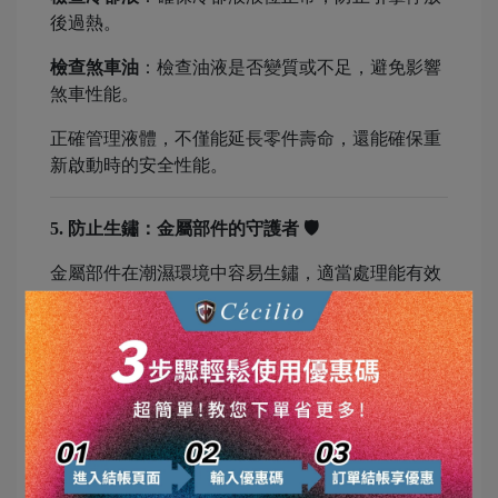
後過熱。
檢查煞車油
：檢查油液是否變質或不足，避免影響
煞車性能。
正確管理液體，不僅能延長零件壽命，還能確保重
新啟動時的安全性能。
5. 防止生鏽：金屬部件的守護者 🛡️
金屬部件在潮濕環境中容易生鏽，適當處理能有效
避免損壞。
使用防鏽劑
：在金屬部件（如排氣管、腳踏板）上
噴塗防鏽劑，形成保護層。
選擇乾燥停放環境
：盡量將車輛停放在通風良好的
地方，避免潮濕空氣的侵蝕。
定期檢查
：若發現部件已有輕微鏽斑，立即清除並