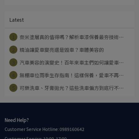
Latest
1
奈米塗層真的值得嗎？解析車漆保養最夯技術⋯
2
精油讓愛車變亮還是毀車？車體美容的
3
汽車美容的演變史！百年來車主們如何讓愛車⋯
4
無棚車位雨季生存指南！這樣保養，愛車不再⋯
5
可樂洗車、牙膏拋光？這些洗車偏方到底行不⋯
Need Help?
Customer Service Hotline: 0989160642
Customer Service: 10:00-17:00