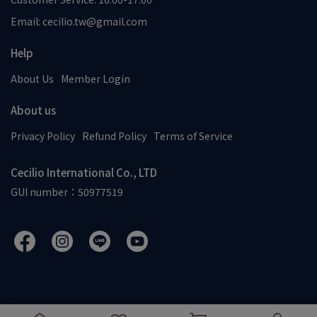
Email: cecilio.tw@gmail.com
Help
About Us
Member Login
About us
Privacy Policy
Refund Policy
Terms of Service
Cecilio International Co., LTD
GUI number：50977519