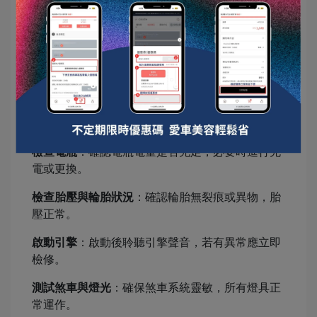
再次防鏽處理。
良好的防鏽措施能避免停放期間的損壞，讓愛車保
持最佳狀態！
6. 停放結束後的啟動準備：不容忽視的最後一步 🚀
長時間停放後，重新啟動車輛前應進行全面檢查。
檢查電瓶
：確認電瓶電量是否充足，必要時進行充
電或更換。
檢查胎壓與輪胎狀況
：確認輪胎無裂痕或異物，胎
壓正常。
啟動引擎
：啟動後聆聽引擎聲音，若有異常應立即
檢修。
測試煞車與燈光
：確保煞車系統靈敏，所有燈具正
常運作。