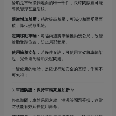
輪胎是車輛接觸地面的唯一部件，長時間靜置可能
導致變形甚至裂紋。
適當增加胎壓
：稍微提高胎壓，可減少胎面受壓面
積，降低變形風險。
定期移動車輛
：每隔兩週將車輛推動幾公尺，改變
輪胎受壓位置，防止局部受壓。
使用輪胎支架
：若條件允許，可使用支架將車輛架
起，完全避免輪胎受壓問題。
一雙健康的輪胎，是確保行駛安全的基礎，千萬不
可忽視！
3. 車體防護：保持車輛亮麗如新 ✨
停車期間，車體易因灰塵、潮濕等問題受損，適當
防護能有效延長使用壽命。