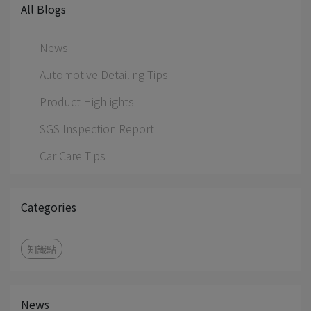
All Blogs
News
Automotive Detailing Tips
Product Highlights
SGS Inspection Report
Car Care Tips
Categories
知識點
News