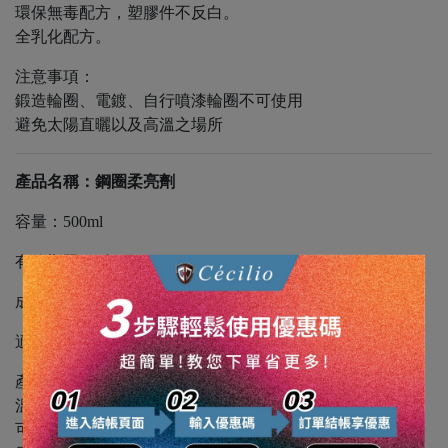
環保無毒配方，塑膠件不反白。
全乳化配方。
注意事項：
鍛造輪圈、電鍍、自行噴漆輪圈不可使用
避免太陽直曬以及高溫之場所
產品名稱：鋼圈柔亮劑
容量：500ml
有效期限：2年
成份：特殊柔亮成份,ROH,起泡劑,色料
適用：原廠及鋁製或鎂製輪圈
產品介紹：
溫和有效去除鋁圈上的污垢,並產生薄膜保濕。
可減少行車中對鋁圈造成的細微刮痕並保持光亮如新。