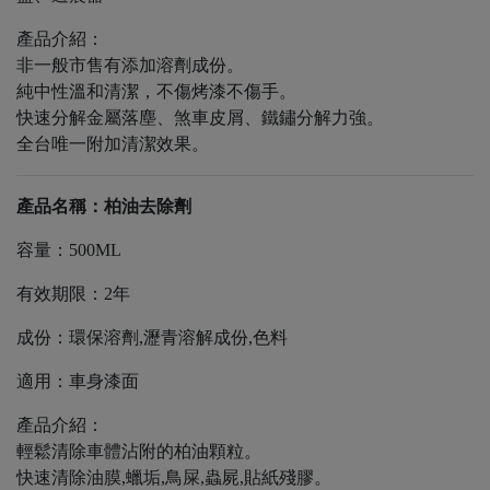
產品介紹：
非一般市售有添加溶劑成份。
純中性溫和清潔，不傷烤漆不傷手。
快速分解金屬落塵、煞車皮屑、鐵鏽分解力強。
全台唯一附加清潔效果。
產品名稱：柏油去除劑
容量：500ML
有效期限：2年
成份：環保溶劑,瀝青溶解成份,色料
適用：車身漆面
產品介紹：
輕鬆清除車體沾附的柏油顆粒。
快速清除油膜,蠟垢,鳥屎,蟲屍,貼紙殘膠。