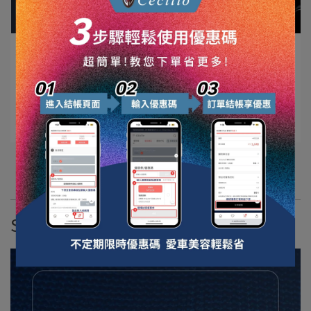
管理小編編٩꒰ᐛ ( ᐖ ꒱۶ | 2024-01-05
Cécilio獨家噴頭與PET透明噴瓶⋯
もっと見る ->
記事をもっと見る
SGS檢驗報告