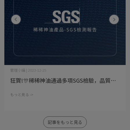
管理小編 | 2023-12-25
狂賀!🎊稀稀神油通過多項SGS檢驗，品質⋯
もっと見る ->
記事をもっと見る