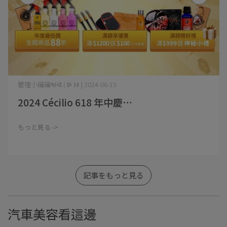
管理小編編٩꒰ᐛ ( ᐖ ꒱۶ | 2024-06-15
2024 Cécilio 618 年中慶⋯
もっと見る ->
記事をもっと見る
汽車美容看這邊