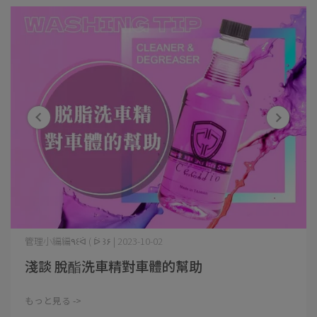
管理小編編٩꒰ᐛ ( ᐖ ꒱۶ | 2023-10-02
淺談 脫酯洗車精對車體的幫助
もっと見る ->