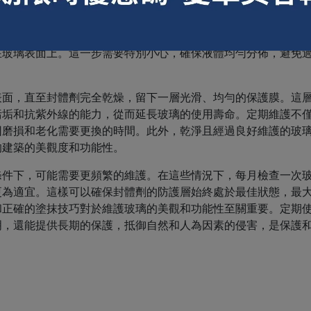
持玻璃的最佳視覺效果和功能性。在塗抹玻璃封體劑時，遵循正
全乾淨並且無塵。這通常需要用到高品質的玻璃清潔劑和乾淨的
物。一旦玻璃清潔完成，便可開始塗抹封體劑。使用軟布或是專
在玻璃表面上。這一步需要特別小心，確保液體均勻分佈，避免
表面，直至封體劑完全乾燥，留下一層光滑、均勻的保護膜。這
污垢和抗紫外線的能力，從而延長玻璃的使用壽命。定期維護不
因磨損和老化需要更換的時間。此外，乾淨且經過良好維護的玻
的建築的美觀度和功能性。
條件下，可能需要更頻繁的維護。在這些情況下，每月檢查一次
更為適宜。這樣可以確保封體劑的防護層始終處於最佳狀態，最
和正確的塗抹技巧對於維護玻璃的美觀和功能性至關重要。定期
明，還能提供長期的保護，抵御自然和人為因素的侵害，是保護