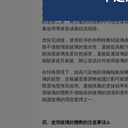
也有助於防止雨水和其他液體的積累，保
的方法至關重要。首先，確保玻璃表面完
料進行前處理，以去除所有的污漬和殘留
的塗抹工具，將少量的封體劑均勻地塗抹
量使用導致形成條紋或痕跡。
塗抹完成後，使用乾淨的布輕輕擦拭玻璃
膜不僅能增加玻璃的潑水性，還能提高耐
能保護玻璃免受自然損害，還能延遲玻璃
能顯著提升家庭、辦公室或任何使用玻璃
在特殊環境下，如高污染地區或極端氣候
璃的狀態，並根據需要調整維護計劃可能
限度地發揮其效用。遵循推薦的塗抹頻率
用玻璃封體劑不僅能保持玻璃的清潔和透
維護玻璃的理想選擇之一。
四、使用玻璃封體劑的注意事項⚠️