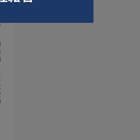
確
布
用
過
層
僅
璃
玻
大
使
和