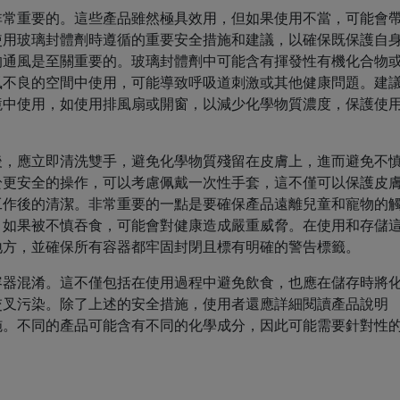
非常重要的。這些產品雖然極具效用，但如果使用不當，可能會
使用玻璃封體劑時遵循的重要安全措施和建議，以確保既保護自
的通風是至關重要的。玻璃封體劑中可能含有揮發性有機化合物
風不良的空間中使用，可能導致呼吸道刺激或其他健康問題。建
境中使用，如使用排風扇或開窗，以減少化學物質濃度，保護使
後，應立即清洗雙手，避免化學物質殘留在皮膚上，進而避免不
於更安全的操作，可以考慮佩戴一次性手套，這不僅可以保護皮
工作後的清潔。非常重要的一點是要確保產品遠離兒童和寵物的
，如果被不慎吞食，可能會對健康造成嚴重威脅。在使用和存儲
地方，並確保所有容器都牢固封閉且標有明確的警告標籤。
容器混淆。這不僅包括在使用過程中避免飲食，也應在儲存時將
交叉污染。除了上述的安全措施，使用者還應詳細閱讀產品說明
施。不同的產品可能含有不同的化學成分，因此可能需要針對性