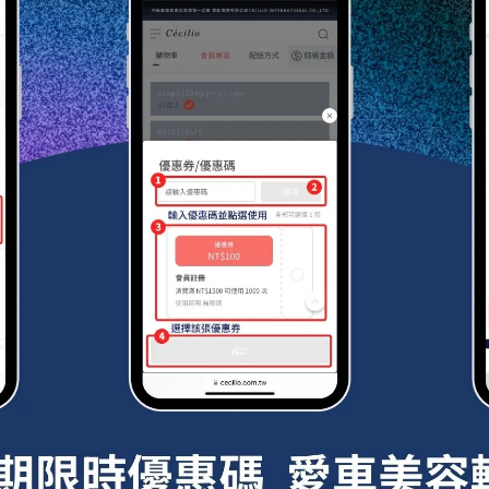
即可見效。此外，其易擦拭性也意味著在日常維護中，即使是輕
潔與透亮。
些戶外的玻璃結構，如陽台欄杆、戶外餐桌的玻璃面板等，同樣
因環境因素導致的損害，如酸雨、鳥糞或樹脂，這些都是戶外玻
減少這些污染物對玻璃的侵蝕，延長其使用壽命。對於商業用途
定期使用玻璃封體劑同樣可以提供額外的利益。在這些場合，清
留下好印象，是維護品牌形象的一部分。由於這些場所通常面臨
保護作用可以顯著降低清潔和維護的工作量及成本。
覽會場的展示櫃，高度透明和無反射的玻璃是必須的。玻璃封體
散射，確保影像的清晰度和真實呈現。這對於專業攝影師和展覽
璃封體劑是非常關鍵的。推薦的使用頻率是每2-3個月重新塗抹
水效果，也能持續保護玻璃免受污垢和磨損的侵害。這種維護頻