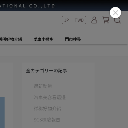
JP ｜ TWD
稀稀好物介紹
愛車小撇步
門市搜尋
全カテゴリーの記事
最新動態
汽車美容看這邊
稀稀好物介紹
SGS檢驗報告