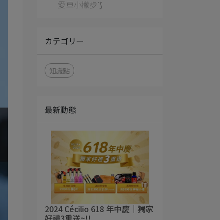
愛車小撇步ᐝ⟆
カテゴリー
知識點
最新動態
2024 Cécilio 618 年中慶｜獨家
好禮3重送~!!