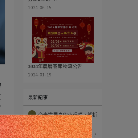
2024-06-15
𝟐𝟎𝟐𝟒年農曆春節物流公告
2024-01-19
層
速
最新記事
天
污
1
奈米塗層真的值得嗎？解析
，
車漆保養最夯技術⋯
，
2
精油讓愛車變亮還是毀車？