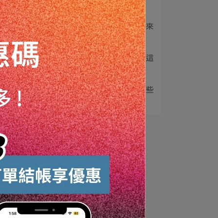
車體美容的
的
，
3
汽車美容的演變史！百年來
因
車主們如何讓愛車⋯
和
受
4
無棚車位雨季生存指南！這
樣保養，愛車不再⋯
常
5
可樂洗車、牙膏拋光？這些
。
洗車偏方到底行不⋯
塗
可
輕
合