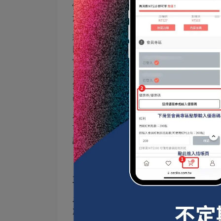
忙碌的日常生活，使用後不需長時間等待
污漬也能輕鬆去除，保持玻璃長時間的清
玻璃封體劑的應用不僅限於室內。對於那
以受益於封體劑的保護。它可以有效抵抗
常見的問題。透過定期的應用，可以顯著
如餐廳、酒店或零售店的大型玻璃窗戶，
無瑕的玻璃不僅提升了外觀，還能給顧客
高流量和較高的維護需求，玻璃封體劑的
在特殊應用中，如攝影工作室的鏡面或展
可以改善這些表面的光學特性，減少光線
計師來說，是一個不可多得的優勢。
三、玻璃封體劑的使用頻率與方法🔍
為了保持玻璃表面的最佳狀態，定期使用玻
次，這樣的頻率可以確保玻璃不僅保持潑