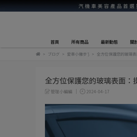
首頁
所有商品
最新動態
關
ブログ
愛車小撇步ᐝ⟆
全方位保護您的玻璃表
全方位保護您的玻璃表面：
管理小編編
2024-04-17