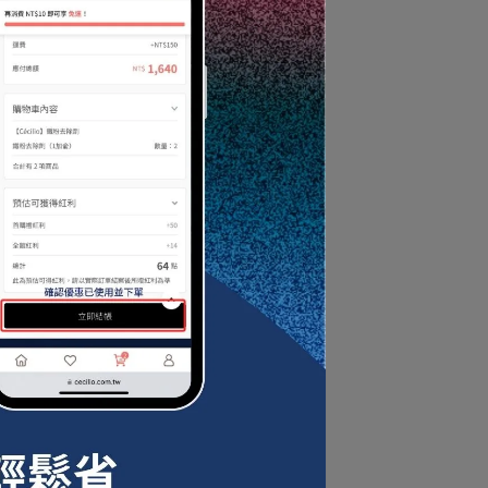
微
可
璃
，
晰
著
劑
設
一
率