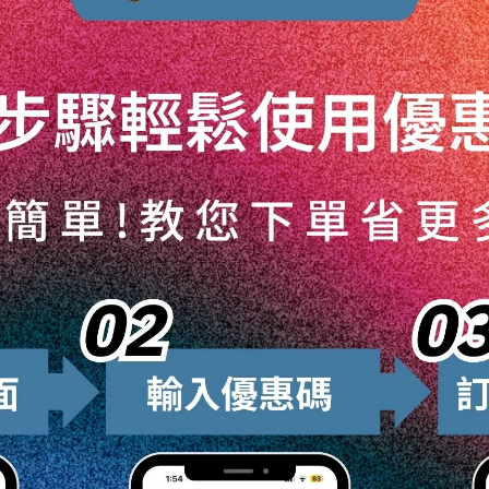
度。透過這層薄膜，玻璃表面的光學特性被增強，使得進入室內
辦公環境的光環境具有重要意義，尤其是在需要精密作業的場所
有防紫外線的功能。紫外線是導致玻璃老化和色彩褪色的主要原
抗紫外線的侵害，延長玻璃的使用壽命，並保持其長期的透明度
和藝術畫廊中的玻璃展示架尤為重要，因為它有助於保護展品免
要正確的方法和注意事項。要確保玻璃表面完全幹淨無塵，這通
。接著，均勻地塗抹適量的封體劑，避免過量使用以免留下條紋
至表面光潔如新。在整個過程中，最好在陰涼且通風的條件下進
的條紋。
汽車玻璃，家庭窗戶，也同樣適用於各種鏡面和其他玻璃製品。
的玻璃表面幹净無塵。這一步骤至關重要，因為塵埃和污垢粒子
影響最終效果。使用軟布或是專用海綿均勻塗抹封體劑，注意要
，直至表面看起來明亮且無殘留。這種快乾特性的封體劑特別適