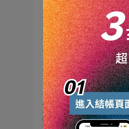
這種封體劑還能提高玻璃的透光性和清晰
光線更加明亮和均勻。這對於提升居家和
如實驗室或高端辦公室。玻璃封體劑還具
之一。通過塗抹封體劑，玻璃表面能夠抵
完整性。這一特性對於展示櫥窗、博物館
光線損害。
為了最大化玻璃封體劑的效果，使用時需
需要使用專業的玻璃清潔劑進行徹底清洗
塗抹後，用乾淨的微纖維布輕輕擦拭，直
行，以防止快速蒸發或不均勻的乾燥導致
二、玻璃封體劑的多種使用方式📚
玻璃封體劑的多樣化使用方式不僅適用於
抹過程既簡單又高效，首先，確保待處理
能會阻礙封體劑形成均勻的保護層，從而
柔以避免刮傷玻璃。用乾淨的布輕輕擦拭