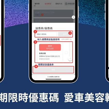
生物理和化學變化。
會經歷磨損，尤其是在粗糙或石質路面上。機械磨損可以導致輪
從而表現為白化。
，使用
稀稀神油
，它可以提供抗UV輻射和增強輪胎橡膠的保護層
的輪胎保養產品及定期檢查，是維持輪胎性能和外觀的關鍵步驟
建議定期進行清潔和保養。使用專門的鋁圈清潔劑，如
鋼圈柔亮
同時提供保護膜，減少日後的污染積累。定期使用專業的輪胎保
保持輪胎的柔韌性和光澤。汽車輪框的保養是確保車輛外觀及性
建議：
圈
。積累的污垢和灰塵不僅影響外觀，長期積累還可能腐蝕
鋁圈
為輪框設計的清潔劑能深層清潔並恢復其原有光澤。
擦或其他物理損傷。早期發現小的損傷並進行修復，可以防止損