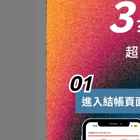
圈尺寸對於保證駕駛安全至關重要。為了
輪圈在行駛過程中容易積累灰塵、泥土和
面，降低其使用壽命。使用專為鋁圈設計
澤，延長使用壽命。
二、汽車輪胎白化原因🔍
輪胎白化是車輪長期使用過程中常見的問
美觀，也可能降低輪胎的使用安全性。了
輪胎白化的主要原因包括：
1.輪胎材料老化：
輪胎在製造過程中加入了
物質會逐漸耗盡，導致輪胎橡膠材料開始
末狀，這是橡膠分解的直接表現。
2.紫外線照射：
輪胎長時間暴露在陽光下，
僅使輪胎顏色變淺，形成白化現象，同時
3.化學清潔劑的影響：
不當使用含有強力化
清潔劑會破壞輪胎表面的保護層，促進橡
4.環境因素：
長期在極端的氣候條件下使用