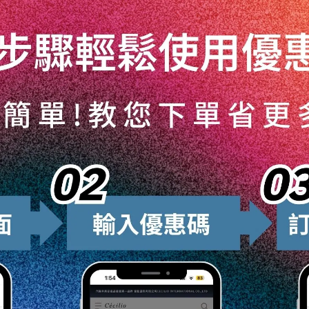
保證鋁製輪圈的性能和外觀，定期的清潔和維護也是必不可少的
其他道路污染物，這些不僅影響輪圈的外觀，也可能腐蝕輪圈表
的清潔劑和護理產品可以有效去除這些污垢，保持輪圈的潔凈和
題，主要由輪胎老化、紫外線照射或化學清潔劑造成。這不僅影
解白化的原因，對於選擇正確的保養方法至關重要。
抗氧化劑和防老化劑來延長使用壽命。隨著時間的推移，這些化
老化和硬化。老化的輪胎表面可能會出現裂紋，並逐漸呈現白色
尤其是強烈的紫外線下，會加速橡膠材料的氧化過程。這種氧化
也會使輪胎失去彈性和抗壓力，影響其正常性能。
學成分的清潔劑清洗輪胎，可能會對輪胎表面造成化學損害。這
膠材料的白化和裂解。
，如高溫、寒冷或潮濕的環境，都會加速輪胎材料的老化過程，