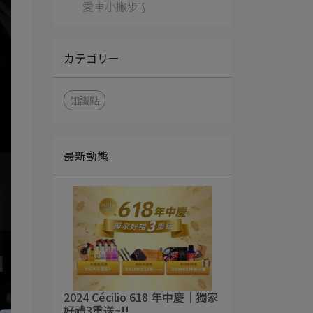
愛車小撇步ᐝ⟆
カテゴリー
知識點
最新動態
2024 Cécilio 618 年中慶｜獨家
好禮3重送~!!