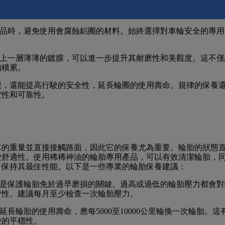
品如稀稀神油的
水性鍍膜劑
，這類產品能在鋁圈表面形成一層保
侵害。
品時，避免使用會腐蝕鋁圈的材料。始終選擇對車輪安全的專用
上一層薄薄的鍍膜，可以進一步提升其耐磨性和美觀度。這不僅
的積累。
觀，還能提高行駛的安全性，延長輪圈的使用壽命。規律的保養
定性和可靠性。
車的重量並直接接觸路面，因此它的保養尤為重要。輪胎的狀態
駛舒適性。使用稀稀神油的輪胎專用產品，可以有效清潔輪胎，
，保持其最佳性能。以下是一些專業的輪胎保養建議：
是保護輪胎免於過早磨損的關鍵。過高或過低的輪胎壓力都會對
濟性。建議每月至少檢查一次輪胎壓力。
長輪胎的使用壽命，應每5000至10000公里輪換一次輪胎。這
駛的平穩性。