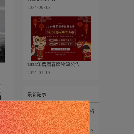
2024-06-15
𝟐𝟎𝟐𝟒年農曆春節物流公告
2024-01-19
。
適
得
最新記事
剎
造
的
1
奈米塗層真的值得嗎？解析
車漆保養最夯技術⋯
較
2
精油讓愛車變亮還是毀車？
輪