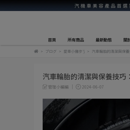
首頁
所有商品
最新動態
關
ブログ
愛車小撇步ᐝ⟆
汽車輪胎的清潔與保養
汽車輪胎的清潔與保養技巧
管理小編編
2024-06-07