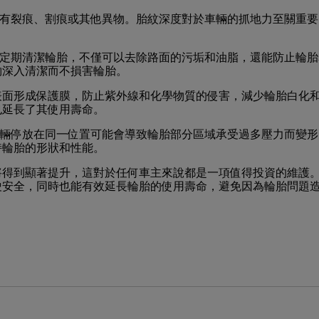
有裂痕、割痕或其他異物。胎紋深度對於車輛的抓地力至關重要
定期清潔輪胎，不僅可以去除路面的污垢和油脂，還能防止輪胎
夠深入清潔而不損害輪胎。
表面形成保護膜，防止紫外線和化學物質的侵害，減少輪胎白化
也延長了其使用壽命。
輛停放在同一位置可能會導致輪胎部分區域承受過多壓力而變形
持輪胎的形狀和性能。
將得到顯著提升，這對於任何車主來說都是一項值得投資的維護
駛安全，同時也能有效延長輪胎的使用壽命，避免因為輪胎問題