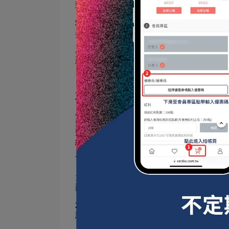
致白化。這些條件會使輪胎的橡膠成分發
5.機械磨損：
輪胎在行駛過程中不可避免地
表層材料脫落，暴露出下層較白的橡膠，
為防止輪胎白化，建議定期進行輪胎維護
延長輪胎的使用壽命和美觀度。選擇合適
三、汽車輪框保養🧽
為了保持輪框的光澤和延長其使用壽命，
劑
，可以有效去除輪框上的污垢和水漬，
劑，如
脫酯洗車精
，可以防止輪胎白化，
維持在最佳狀態的重要部分。
下面是一些有助於維護
鋁圈
的具體步驟和
1.定期清潔：
確保每次洗車時都仔細清潔
鋁
面。使用稀稀神油的
鋼圈柔亮劑
，這種專
2.檢查磨損和損傷：
定期檢查鋁圈是否有刮
惡化，節省更大的維修費用。