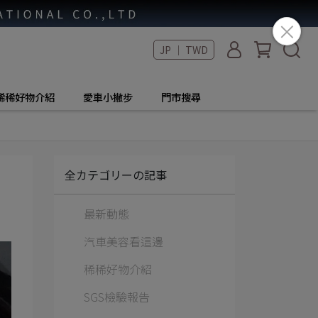
JP ｜ TWD
稀稀好物介紹
愛車小撇步
門市搜尋
全カテゴリーの記事
最新動態
汽車美容看這邊
稀稀好物介紹
SGS檢驗報告