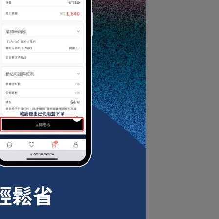
胎
，
。
養
能
表
傷