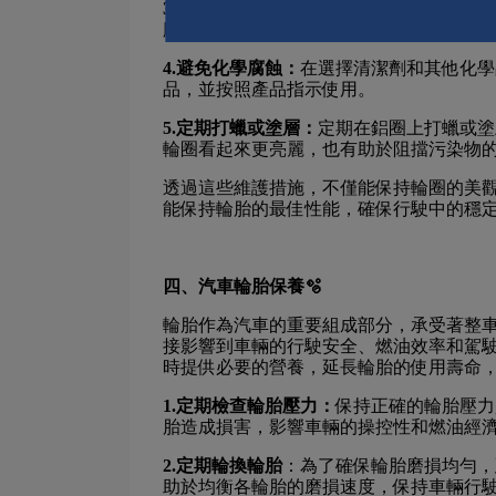
3.使用保護產品：
在清潔鋁圈後應用保護產
膜，抵抗路面鹽分、化學物質和紫外線的
4.避免化學腐蝕：
在選擇清潔劑和其他化學
品，並按照產品指示使用。
5.定期打蠟或塗層：
定期在鋁圈上打蠟或塗
輪圈看起來更亮麗，也有助於阻擋污染物
透過這些維護措施，不僅能保持輪圈的美
能保持輪胎的最佳性能，確保行駛中的穩
四、汽車輪胎保養🫧
輪胎作為汽車的重要組成部分，承受著整
接影響到車輛的行駛安全、燃油效率和駕
時提供必要的營養，延長輪胎的使用壽命
1.定期檢查輪胎壓力：
保持正確的輪胎壓力
胎造成損害，影響車輛的操控性和燃油經
2.定期輪換輪胎
：為了確保輪胎磨損均勻，延
助於均衡各輪胎的磨損速度，保持車輛行