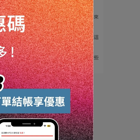
。
車體美容的
光
3
汽車美容的演變史！百年來
車主們如何讓愛車⋯
4
無棚車位雨季生存指南！這
樣保養，愛車不再⋯
響
5
可樂洗車、牙膏拋光？這些
洗車偏方到底行不⋯
學
粉
不
些
導