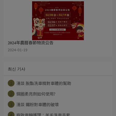
𝟐𝟎𝟐𝟒年農曆春節物流公告
2024-01-19
최신 기사
1
淺談 脫酯洗車精對車體的幫助
2
鋼圈柔亮劑如何使用?
3
淺談 鐵粉對車體的破壞
4
極致車輛護理：羊毛洗車手套