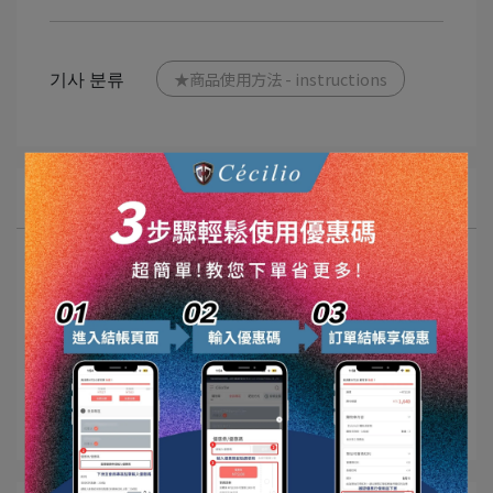
기사 분류
★商品使用方法 - instructions
모든 기사 주제
最新動態
汽車美容看這邊
稀稀好物介紹
SGS檢驗報告
愛車小撇步ᐝ⟆