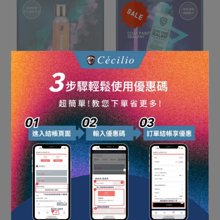
【Cécilio】保濕皮革乳
【Cécilio】封體覆膜劑
NT$80
NT$785
NT$790
매진
매진