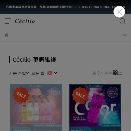
Cécilio-車體維護
기본 정렬
모든 필터
총 9개 항목