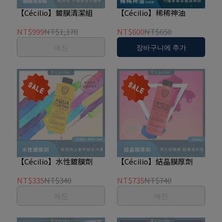
【Cécilio】鍍膜清潔組
【Cécilio】稀稀神油
NT$999
NT$1,170
NT$600
NT$650
매진
장바구니에 추가
【Cécilio】水性鍍膜劑
【Cécilio】結晶膜厚劑
NT$335
NT$340
NT$735
NT$740
매진
매진