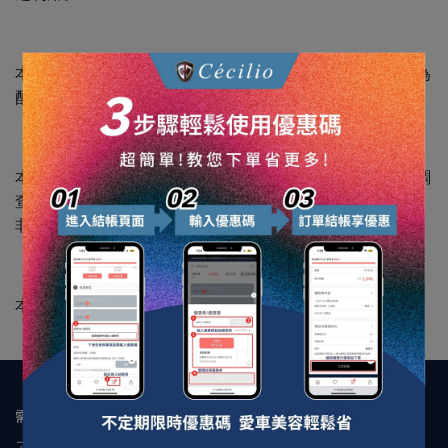
本公司得將配送商品或服務所必要的資料提供物流廠商做為
配送或聯絡之用。
本公司除依法配合司法機關、其他有權機關或檢警單位之調
查，或於您有違反法令或契約而有主張權利之必要情形外，
非依相關法律規範不會向任何人揭露或出售您的個人資料。
本公司保有修改變更或暫停活動之權利
需要協助
고객 서비스 핫라인:0989160642