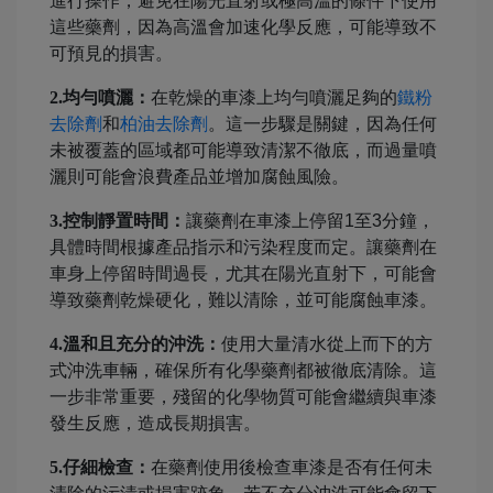
進行操作，避免在陽光直射或極高溫的條件下使用
這些藥劑，因為高溫會加速化學反應，可能導致不
可預見的損害。
2.均勻噴灑：
在乾燥的車漆上均勻噴灑足夠的
鐵粉
去除劑
和
柏油去除劑
。這一步驟是關鍵，因為任何
未被覆蓋的區域都可能導致清潔不徹底，而過量噴
灑則可能會浪費產品並增加腐蝕風險。
3.控制靜置時間：
讓藥劑在車漆上停留1至3分鐘，
具體時間根據產品指示和污染程度而定。讓藥劑在
車身上停留時間過長，尤其在陽光直射下，可能會
導致藥劑乾燥硬化，難以清除，並可能腐蝕車漆。
4.溫和且充分的沖洗：
使用大量清水從上而下的方
式沖洗車輛，確保所有化學藥劑都被徹底清除。這
一步非常重要，殘留的化學物質可能會繼續與車漆
發生反應，造成長期損害。
5.仔細檢查：
在藥劑使用後檢查車漆是否有任何未