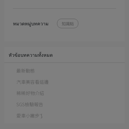
หมวดหมู่บทความ
知識點
หัวข้อบทความทั้งหมด
最新動態
汽車美容看這邊
稀稀好物介紹
SGS檢驗報告
愛車小撇步ᐝ⟆