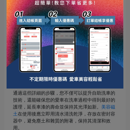
車泡沫處理後仍附著在車身上的微小污垢顆粒。
在使用
美容磁土
時的注意事項包括：
1.保持濕潤：始終確保磁土和車漆表面有足夠的潤
滑，通常可以使用專用的磁土潤滑液或是我們的
脫
脂洗車精
。
2.均勻施壓：輕柔且均勻地在漆面上滑動磁土，避
免在同一區域重複多次，以防造成局部磨損。
3.定期檢查：在使用過程中，應定期檢查磁土的清
潔程度，如發現污垢積聚，應對磁土進行折疊或更
換乾淨面繼續使用。
通過這些詳細的步驟，您不僅可以提升自助洗車的
技術，還能確保您的愛車在洗車過程中得到最好的
護理，延長車漆的壽命並保持其光澤如新。
美容磁
土
在使用後應立即用清水清洗乾淨，存放在密封容
器中，避免塵土和雜質的附著，保持其清潔和效
用。