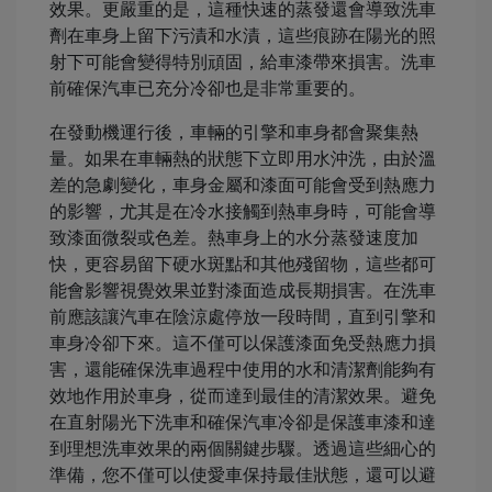
效果。更嚴重的是，這種快速的蒸發還會導致洗車
劑在車身上留下污漬和水漬，這些痕跡在陽光的照
射下可能會變得特別頑固，給車漆帶來損害。洗車
前確保汽車已充分冷卻也是非常重要的。
在發動機運行後，車輛的引擎和車身都會聚集熱
量。如果在車輛熱的狀態下立即用水沖洗，由於溫
差的急劇變化，車身金屬和漆面可能會受到熱應力
的影響，尤其是在冷水接觸到熱車身時，可能會導
致漆面微裂或色差。熱車身上的水分蒸發速度加
快，更容易留下硬水斑點和其他殘留物，這些都可
能會影響視覺效果並對漆面造成長期損害。在洗車
前應該讓汽車在陰涼處停放一段時間，直到引擎和
車身冷卻下來。這不僅可以保護漆面免受熱應力損
害，還能確保洗車過程中使用的水和清潔劑能夠有
效地作用於車身，從而達到最佳的清潔效果。避免
在直射陽光下洗車和確保汽車冷卻是保護車漆和達
到理想洗車效果的兩個關鍵步驟。透過這些細心的
準備，您不僅可以使愛車保持最佳狀態，還可以避