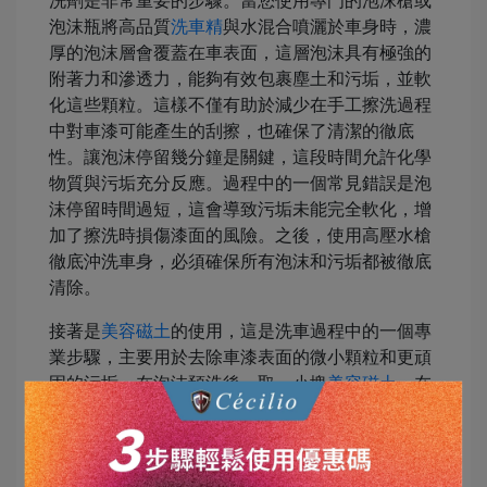
洗劑是非常重要的步驟。當您使用專門的泡沫槍或
泡沫瓶將高品質
洗車精
與水混合噴灑於車身時，濃
厚的泡沫層會覆蓋在車表面，這層泡沫具有極強的
附著力和滲透力，能夠有效包裹塵土和污垢，並軟
化這些顆粒。這樣不僅有助於減少在手工擦洗過程
中對車漆可能產生的刮擦，也確保了清潔的徹底
性。讓泡沫停留幾分鐘是關鍵，這段時間允許化學
物質與污垢充分反應。過程中的一個常見錯誤是泡
沫停留時間過短，這會導致污垢未能完全軟化，增
加了擦洗時損傷漆面的風險。之後，使用高壓水槍
徹底沖洗車身，必須確保所有泡沫和污垢都被徹底
清除。
接著是
美容磁土
的使用，這是洗車過程中的一個專
業步驟，主要用於去除車漆表面的微小顆粒和更頑
固的污垢。在泡沫預洗後，取一小塊
美容磁土
，在
確保車身濕潤的情況下，輕輕在車漆表面滑動。
美
容磁土
的使用應該非常小心，避免過度壓力，以免
刮傷漆面。磁土可以捕捉並去除那些即使在高效洗