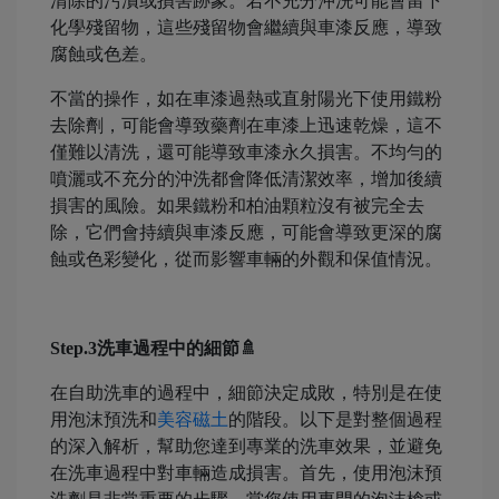
清除的污漬或損害跡象。若不充分沖洗可能會留下
化學殘留物，這些殘留物會繼續與車漆反應，導致
腐蝕或色差。
不當的操作，如在車漆過熱或直射陽光下使用鐵粉
去除劑，可能會導致藥劑在車漆上迅速乾燥，這不
僅難以清洗，還可能導致車漆永久損害。不均勻的
噴灑或不充分的沖洗都會降低清潔效率，增加後續
損害的風險。如果鐵粉和柏油顆粒沒有被完全去
除，它們會持續與車漆反應，可能會導致更深的腐
蝕或色彩變化，從而影響車輛的外觀和保值情況。
Step.3洗車過程中的細節🚿
在自助洗車的過程中，細節決定成敗，特別是在使
用泡沫預洗和
美容磁土
的階段。以下是對整個過程
的深入解析，幫助您達到專業的洗車效果，並避免
在洗車過程中對車輛造成損害。首先，使用泡沫預