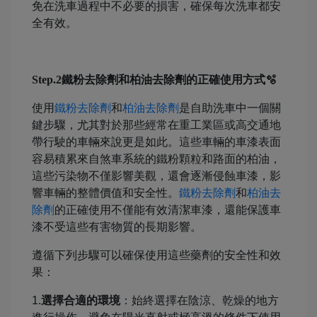
免在洗車過程中不必要的損害，確保每次洗車都安
全有效。
Step.2鐵粉去除劑和柏油去除劑的正確使用方式🫧
使用
鐵粉去除劑
和
柏油去除劑
是自助洗車中一個關
鍵步驟，尤其對於那些經常在重工業區或高交通地
帶行駛的車輛來說更是如此。這些車輛的車漆表面
容易積累來自煞車系統的鐵粉顆粒和路面的柏油，
這些污染物不僅影響美觀，還會逐漸侵蝕車漆，影
響車輛的整體價值和安全性。
鐵粉去除劑
和
柏油去
除劑
的正確使用不僅能有效清潔車漆，還能保護車
漆不受這些有害物質的長期影響。
遵循下列步驟可以確保使用這些藥劑的安全性和效
果：
1.
選擇合適的環境
：始終選擇在陰涼、乾燥的地方