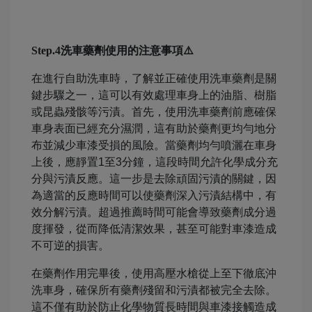
Step.4洗車藥劑使用的注意事項⚠️
在進行自助洗車時，了解並正確使用洗車藥劑是關
鍵步驟之一，這可以有效處理車身上的油脂、樹脂
或昆蟲殘骸等污漬。首先，使用洗車藥劑前應確保
車身表面已經充分濕潤，這有助於藥劑更均勻地分
布並減少車漆受損的風險。當藥劑均勻噴灑在車身
上後，應靜置1至3分鐘，這段時間允許化學成分充
分與污漬反應。這一步是去除頑固污漬的關鍵，因
為適當的反應時間可以使藥劑深入污漬結構中，有
效分解污漬。超過推薦時間可能會導致藥劑成分過
度揮發，從而降低清潔效果，甚至可能對車漆造成
不可逆的損害。
在藥劑作用完畢後，使用高壓水槍從上至下徹底沖
洗車身，確保所有藥劑殘留和污漬都被完全去除。
這不僅有助於防止化學物質長時間與車漆接觸造成