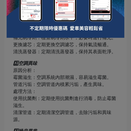
濾芯堵塞：空調濾芯長時間未更換，導致氣流受
阻。
蒸發器污垢：蒸發器上積聚過多污垢，影響熱交換
效果。
處理方法：
補充制冷劑：檢查制冷劑水平，必要時進行補充。
更換濾芯：定期更換空調濾芯，保持氣流暢通。
清洗蒸發器：定期清洗蒸發器，保持其表面乾淨。
2️⃣空調異味
原因分析：
霉菌滋生：空調系統內部潮濕，容易滋生霉菌。
管道污垢：空調管道內積累污垢，產生異味。
處理方法：
使用抗菌劑：定期使用抗菌劑進行消毒，防止霉菌
滋生。
清潔管道：定期清潔空調管道，去除污垢和異味
源。