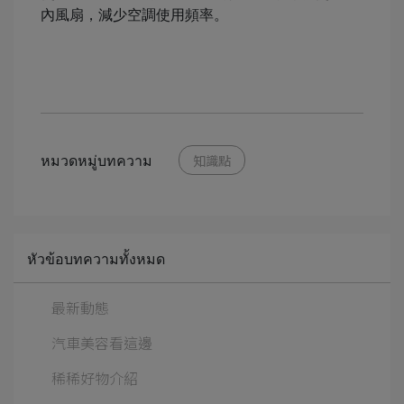
內風扇，減少空調使用頻率。
หมวดหมู่บทความ
知識點
หัวข้อบทความทั้งหมด
最新動態
汽車美容看這邊
稀稀好物介紹