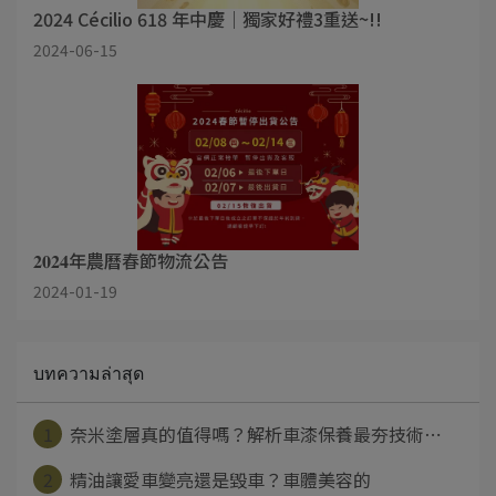
2024 Cécilio 618 年中慶｜獨家好禮3重送~!!
2024-06-15
𝟐𝟎𝟐𝟒年農曆春節物流公告
2024-01-19
บทความล่าสุด
1
奈米塗層真的值得嗎？解析車漆保養最夯技術⋯
2
精油讓愛車變亮還是毀車？車體美容的