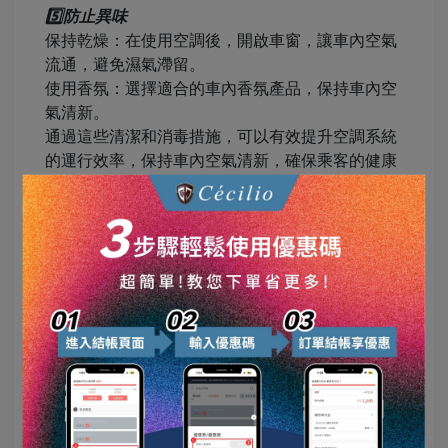
5️⃣防止異味
保持乾燥：在使用空調後，開啟車窗，讓車內空氣
流通，避免濕氣滯留。
使用香氛：選擇適合的車內香氛產品，保持車內空
氣清新。
通過這些清潔和消毒措施，可以有效提升空調系統
的運行效率，保持車內空氣清新，確保乘客的健康
和舒適。
四、識別並處理空調系統的常見問題🤔
空調系統在使用過程中，可能會出現各種問題。及
時識別和處理這些問題，可以確保空調系統的正常
運行和延長其使用壽命。
1️⃣冷卻效果不佳
原因分析：
制冷劑不足：制冷劑不足會導致冷卻效果減弱。