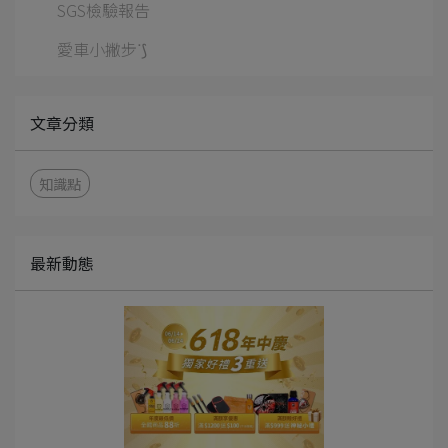
SGS檢驗報告
愛車小撇步ᐝ⟆
文章分類
知識點
最新動態