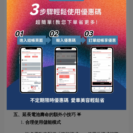
檢查電池數據
利用車輛診斷工具，定期檢查電池的電壓、電流
與健康狀態（SOH），及早發現潛在問題。
正確駕駛習慣
避免急加速或急煞車，減少對電池的負載，能延
長電池壽命，並提升行駛里程。
使用專業維護服務
每年進行一次專業電池檢查，確保電池在健康狀
態下運行。必要時，進行電池校正以提升性能。
五、延長電池壽命的額外小技巧 🌟
合理使用儲能模式