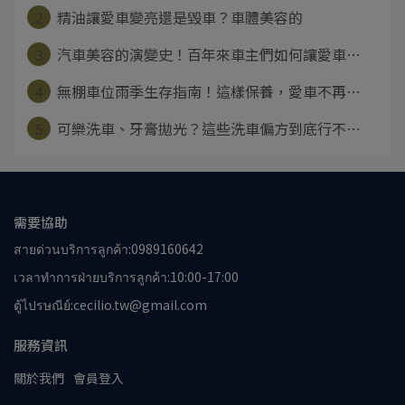
2
精油讓愛車變亮還是毀車？車體美容的
3
汽車美容的演變史！百年來車主們如何讓愛車⋯
4
無棚車位雨季生存指南！這樣保養，愛車不再⋯
5
可樂洗車、牙膏拋光？這些洗車偏方到底行不⋯
需要協助
สายด่วนบริการลูกค้า:0989160642
เวลาทำการฝ่ายบริการลูกค้า:10:00-17:00
ตู้ไปรษณีย์:cecilio.tw@gmail.com
服務資訊
關於我們
會員登入