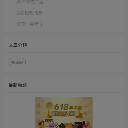
稀稀好物介紹
SGS檢驗報告
愛車小撇步ᐝ⟆
文章分類
知識點
最新動態