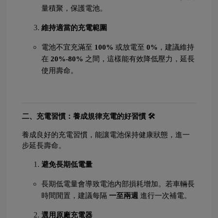
量積聚，保護電池。
維持適當的充電範圍
電池不宜充滿至 
100%
 或放電至 
0%
，建議維持
在 
20%-80%
 之間，這樣能有效降低壓力，延長
使用壽命。
二、充電習慣：養成規律充電的好習慣 🛠️
養成良好的充電習慣，能讓電池保持健康狀態，進一
步延長壽命。
避免長期低電量
長期低電量會導致電池內部損耗增加。若車輛長
時間閒置，建議每隔 
一至兩週
 進行一次補電。
選用原廠充電器