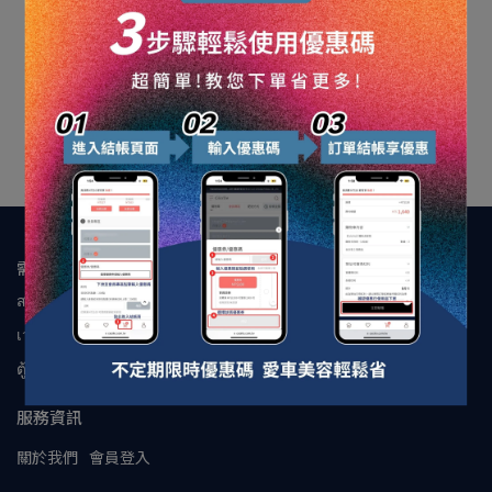
【Cécilio】C1 細微拋光劑
NT$199
NT$200
ขายหมดแล้ว
需要協助
สายด่วนบริการลูกค้า:0989160642
เวลาทำการฝ่ายบริการลูกค้า:10:00-17:00
ตู้ไปรษณีย์:cecilio.tw@gmail.com
服務資訊
關於我們
會員登入