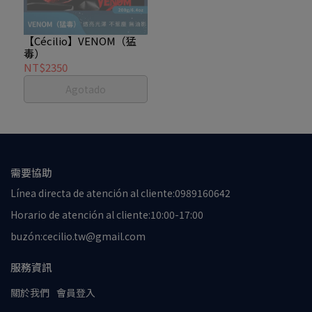
【Cécilio】VENOM（猛
毒）
NT$2350
Agotado
需要協助
Línea directa de atención al cliente:0989160642
Horario de atención al cliente:10:00-17:00
buzón:cecilio.tw@gmail.com
服務資訊
關於我們
會員登入